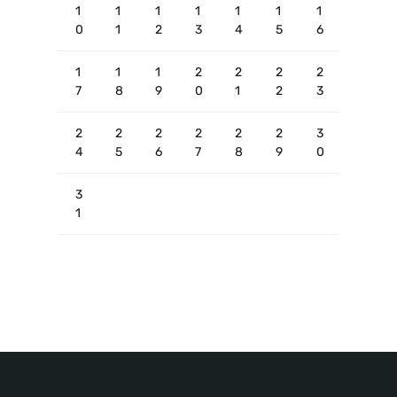
1
1
1
1
1
1
1
0
1
2
3
4
5
6
1
1
1
2
2
2
2
7
8
9
0
1
2
3
2
2
2
2
2
2
3
4
5
6
7
8
9
0
3
1