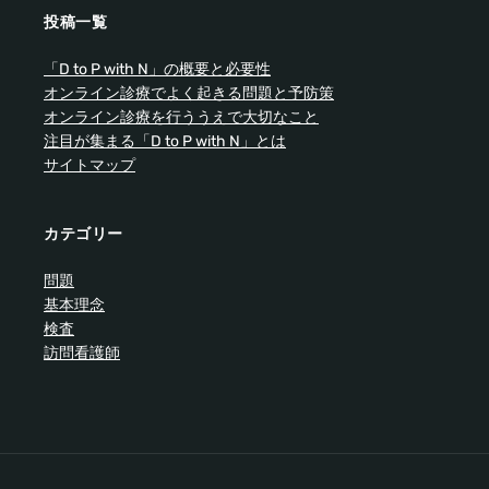
投稿一覧
「D to P with N」の概要と必要性
オンライン診療でよく起きる問題と予防策
オンライン診療を行ううえで大切なこと
注目が集まる「D to P with N」とは
サイトマップ
カテゴリー
問題
基本理念
検査
訪問看護師