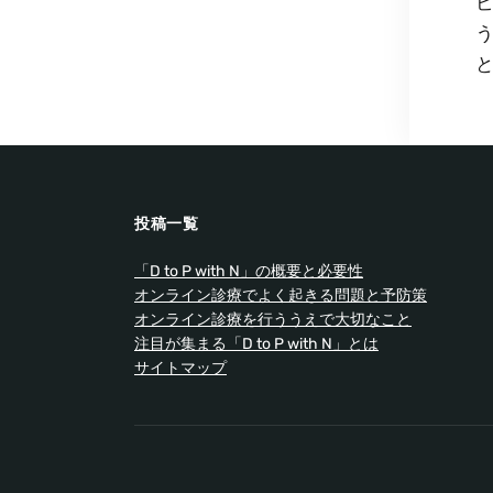
投稿一覧
「D to P with N」の概要と必要性
オンライン診療でよく起きる問題と予防策
オンライン診療を行ううえで大切なこと
注目が集まる「D to P with N」とは
サイトマップ