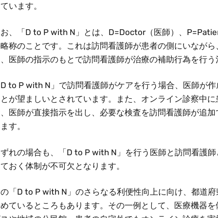
きています。
お、「D to P with N」とは、D=Doctor（医師）、P=Pa
の略称のことです。これは訪問看護師が患者の側にいながら
け、医師の指示のもとで訪問看護師が治療の補助行為を行う
D to P with N」で訪問看護師がケアを行う場合、医
ことが望ましいとされています。また、オンライン診察中に
合、医師が直接指示を出し、必要な検査を訪問看護師が追加
います。
ずれの場合も、「D to P with N」を行う医師と訪問
しておく体制が不可欠となります。
の「D to P with N」のさらなる利便性向上に向け、
始めているところもあります。その一例として、医療機器を